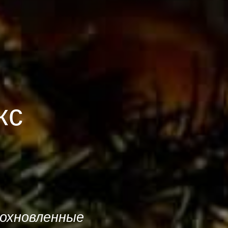
кс
дохновленные