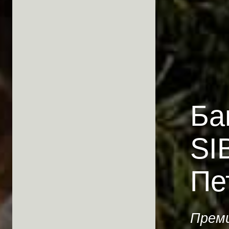
Ба
SI
Пе
Преми